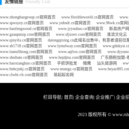
友情链接
Friendly Link
www.zhonghaogroup.cn官网首页
www.flexibleworld.cn官网首页
www
www.spwsyey.cn官网首页
www.ynbsdt.cn官网首页
www.96wk.cn官
www.baofengwood.cn官网首页
www.jyyushuo.cn官网首页
新县房产
www.gzanpmzp.com官网首页
www.sfjxswt.com官网首页
淮滨文化云
www.qinyifa.cn官网首页
datongqixing.cn此域名出售中，有意者请前往
www.sh1718.cn官网首页
www.lymelway.com官网首页
www.gdnkys
www.tianufihong.com官网首页
www.aqfxw.com官网首页
www.dyyu
www.shsibate.cn官网首页
www.hnjdjtss.com官网首页
广东肠粉加盟-
www.haoxianghuo.cn官网首页
手抓饼批发
微鹰
汕头旅游网
ww
www.hnhcjnkj.cn官网首页
www.msmgz.cn官网首页
www.beyac005
www.clwhi-ch.com官网首页
易起起名网
栏目导航:
首页
|
企业查询
|
企业推广
|
企业
2023 版权所有 © www.r