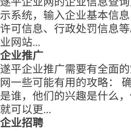
遂平企业网的企业信息查询
示系统，输入企业基本信息
许可信息、行政处罚信息等
业网站...
企业推广
遂平企业推广需要有全面的
网一些可能有用的攻略： 
是谁，他们的兴趣是什么，
就可以更...
企业招聘